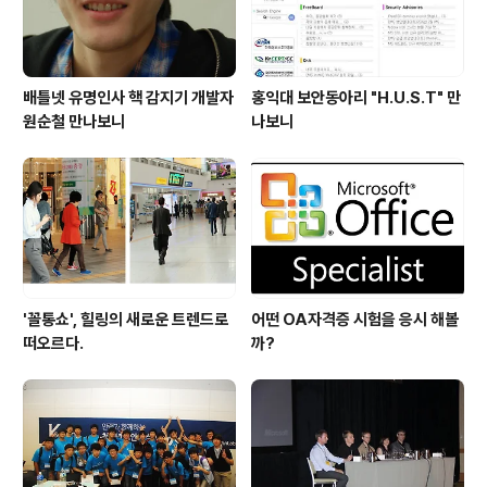
배틀넷 유명인사 핵 감지기 개발자
홍익대 보안동아리 "H.U.S.T" 만
원순철 만나보니
나보니
'꼴통쇼', 힐링의 새로운 트렌드로
어떤 OA자격증 시험을 응시 해볼
떠오르다.
까?