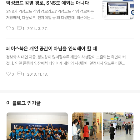
악성코드 감염 경로, SNS도 예외는 아니다
의문이 최근 들어 구체화 됐는데, 이러한 논란의 중심에 있
글 내용
는 Steam (게임 유통 업체, 이하 스팀)을 중심으로 이에
SNS가 악성코드 감염 경로라고? 악성코드 감염 경로에는
대한 원인과 해결책을 알아봤다. 스팀은 무엇을 하는 회사
저장매체, 다운로드, 전자메일 등 꽤 다양한데, 최근에는 소
이고, 왜 이 곳이 논란의 중심에 있는가 먼저 스팀은 미국의
셜 미디어 전파를 통해 감염되는 악성코드 STI (Socially
유명 게임개발회사인 ‘Valve’에서 만든 게임프로그램으로
0
1
2014. 3. 27.
Transmitted Infection)가 주목받고 있다. ‘STI’는 페이
써 게임 판매, 다운로드, 실행 등을 유지해주는 것이다. 만
스북 등 SNS를 통해 감염되는 악성코드다. 주로 지인의 담
약 스팀 계정에 게..
벼락에 게시된 동영상이나 인터넷을 달구고 있는 이슈동영
페이스북은 개인 공간이 아님을 인식해야 할 때
상을 감상하거나, 혹은 접근 과정에서 사용자의 컴퓨터가
글 내용
STI로부터 감염된다. 실제로 지난 3월 8일 “베트남 해역
정보화 시대인 지금, 정보량이 많아질수록 개인의 사생활이 노출되는 측면이 커
에 추락한 말레이시아 항공기MH370의 잔해 발견!”이라
졌다. 인권 존중의 입장에서 타인에게 개인의 사생활이 알려지지 않도록 비밀유
는 제목의 동영상이 페이스북에 유포됐다. 이는 실종된 말
지의 필요성이 요구되고 있다. 개인적인 생활, 또는 개인 생활상의 비밀을 프라
레이시아 항공기 MH370의 실종 사고 내용을 사칭한 악
0
1
2013. 11. 18.
이버시라고 하는데 프라이버시 문제와 정보기술은 불가분관계이다. 따라서 엄
성코드였다. 사용자가 동영상을 클릭하면 동영상은 존재하
청난 량의 정보가 쏟아지고 있는 이 정보화 시대에서 개인 프라이버시의 보호는
지 않고..
반드시 다루어야 할 문제이다. 개인 정보란 개인에 관한 정보 가운데 각 개인을
식별할 수 있는 정보를 가리킨다. 식별 가능성이 없는 정보는 개인 정보라고 하
지 않으며, 개인을 식별할 수 있는 기록된 정보 중에서도 주로 체계적으로 관리
이 블로그 인기글
되고 이용되는 정보를 말한다. 정보화 역기능 중 가장 우려되는 프라이버시 침
해 개인정보의 침해 또한 정보..