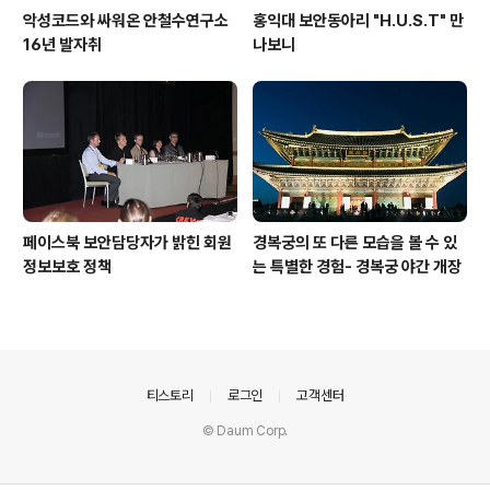
악성코드와 싸워온 안철수연구소
홍익대 보안동아리 "H.U.S.T" 만
16년 발자취
나보니
페이스북 보안담당자가 밝힌 회원
경복궁의 또 다른 모습을 볼 수 있
정보보호 정책
는 특별한 경험- 경복궁 야간 개장
의안내
티스토리
로그인
고객센터
© Daum Corp.