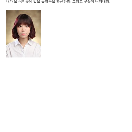
내가
올
바른 곳에 발을 들였음을 확신하라. 그리고 꿋꿋이 버텨내라.