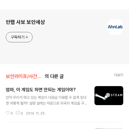
로그 정보
안랩 사보 보안세상
구독하기
더보기
보안라이프/사건과분석
의 다른 글
엄마, 이 게임도 하면 안되는 게임이야?
글 내용
만약 우리가 하고 있는 게임이 다음날 이용할 수 없게 된다
면 어떻게 될까? 설령 설레는 마음으로 외국의 게임을 구입
해서 시작했는데 자막이 없다면 얼마나 황당할까? 물론 오
0
0
2014. 11. 29.
늘날 한국의 게이머 중 게임 주인공이 말하는 영어를 바로
알아들을 수 있는 사람이 많을 수 있지만, 대다수는 곧바로
주인공의 의사를 파악하는데 어려움을 겪을 것이다. 위의