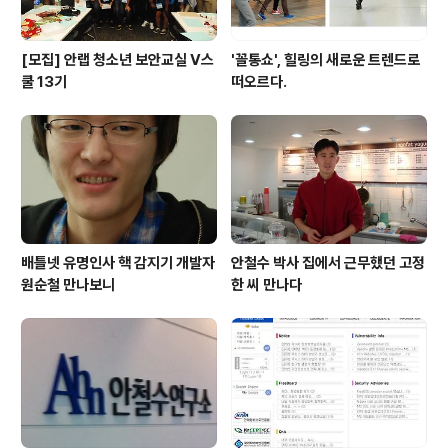
[모집] 안랩 청소년 보안교실 V스
'꼴통쇼', 힐링의 새로운 트렌드로
쿨 13기
떠오르다.
배틀넷 유명인사 핵 감지기 개발자
안철수 박사 집에서 근무했던 고정
원순철 만나보니
한 씨 만나다