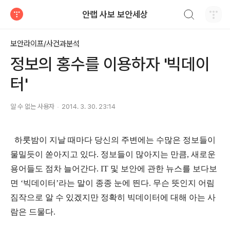
검색하기
안랩 사보 보안세상
티스토리
보안라이프/사건과분석
정보의 홍수를 이용하자 '빅데이
터'
알 수 없는 사용자
2014. 3. 30. 23:14
하룻
밤이 지날 때마다 당신의 주변에는 수많은 정보들이
물밀듯이 쏟아지고 있다. 정보들이 많아지는 만큼, 새로운
용어들도 점차 늘어간다. IT 및 보안에 관한 뉴스를 보다보
면 ‘빅데이터’라는 말이 종종 눈에 띈다. 무슨 뜻인지 어림
짐작으로 알 수 있겠지만 정확히 빅데이터에 대해 아는 사
람은 드물다.