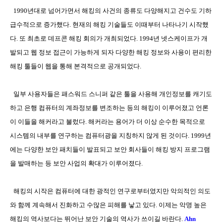
1990
년대로 넘어가면서 해킹의 사건의 종류도 다양해지고 건수도 기하
급수적으로 증가했다
.
현재의 해킹 기술들도 이때부터 나타나기 시작했
다
.
또 최초로 데프콘 해킹 회의가 개최되었다
. 1994
년 넷스케이프가 개
발되고 웹 정보 접근이 가능하게 되자 다양한 해킹 정보와 사용이 편리한
해킹 툴들이 웹을 통해 본격적으로 공개되었다
.
일부 사용자들은 패스워드 스니퍼 같은 툴을 사용해 개인정보를 캐기도
하고 은행 컴퓨터의 계좌정보를 변조하는 등의 해킹이 이루어졌고 언론
이 이들을 해커라고 불렀다
.
해커라는 용어가 더 이상 순수한 목적으로
시스템의 내부를 연구하는 컴퓨터광을 지칭하지 않게 된 것이다
. 1999
년
에는 다양한 보안 패치들이 발표되고 보안 회사들이 해킹 방지 프로그램
을 발매하는 등 보안 사업의 확대가 이루어졌다
.
해킹의 시작은 컴퓨터에 대한 광적인 연구로부터였지만 악의적인 의도
와 함께 계속해서 진화하고 수많은 피해를 낳고 있다
.
이제는 악명 높은
해킹의 역사보다는 뛰어난 보안 기술의 역사가 쓰이길 바란다
.
Ahn