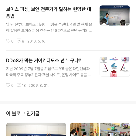
보이스 피싱, 보안 전문가가 말하는 현명한 대
응법
글 내용
몇 년 전부터 보이스 피싱이 극성을 부린다. 4월 말 현재 올
해 발생한 보이스 피싱 건수는 1482건으로 전년 동기의 3
291건보다 62% 가량 줄었다. 2007년 3981건, 2008
0
8
2010. 6. 9.
년 8454건으로 급증한 뒤 2009년엔 6725건으로 감소
했다. 하지만 피해액은 2008년 21억 9115억에서 2009
년 25억6467억원으로 오히려 17% 늘어났다. 관련 뉴스
DDoS가 먹는 거야? 디도스 넌 누구냐?
다소 때 늦은 감은 있지만 이 같은 피해를 최소화할 수 있는
글 내용
법을 제정하려는 움직임이 최근 들어 활발하다. 이 법이 제
지난 2009년 7월 7일을 기점으로 우리들은 대한민국과
정되면 피해자가 별도 소송 절차 없이도 사기 계좌의 거래
미국의 주요 정부기관과 포털 사이트, 은행 사이트 등을 원
가 정지되도록 할 수 있고, 또 공고 후 2개월이 지나도록 예
활히 사용할 수 없었다. 이른바 분산 서비스 거부 공격(DD
금주가 이의를 제기하지 않으면 피해 금액을 돌려받게 된
0
18
2009. 8. 31.
oS, 디도스)을 당하여 서비스가 일시적으로 마비되었기 때
다. 관련 뉴스 그러나 무엇보다 중요한 것은 피해를 당하
문이다. 사상초유의 7월 7일 DDoS 대란이 일어나고 연일
지..
신문상에는 DDOS에 대한 이야기로 떠들썩했니다. DDo
S, DDoS 도대체 DDoS 가 뭐야? DDoS(Distributed
Denial of Service) 공격은 어느 특정 사이트가 수용할
이 블로그 인기글
수 있는 규모 이상의 네트워크 트래픽을 발생시켜 사이트
의 정상적인 작동을 못하게 하는 것으로 특정 컴퓨터에 침
투해 자료를 삭제하거나 훔쳐가는 것이 아니라 웹사이트를
통한 서비스가 제대로 이뤄지지 못하게 하는 데 그 목적이