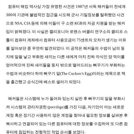
컴퓨터 해킹 역사상 가장 유명한 사건은
1987
년 서독 해커들이 전세계
300
여 기관에 불법적인 접근을 시도해 군사 기밀정보를 탈취했던 사건
으로
NSA, CIA
등에 의해 이들이 구 소련
KGB
의 자금 지원을 받는 해커
임이 밝혀졌다
.
이 사실은 캘리포니아 로렌스 버클리 연구소의 클리프 스
톨이 컴퓨터 계좌에서 컴퓨터 사용요금이
75
센트의 오차가 생기는 이유
를 알아보던 중 우연히 발견되었다
.
이 공적은 해커들의 수법이 남의 둥
지에 알을 낳고 부화된 새끼는 다른 새에게 마치 진짜 자식인 양 먹이를
얻어먹으며 진짜 새끼들을 둥지 밖으로 떨어드리는 뻐꾸기가 부화하는
수법과 비슷하다 하여 뻐꾸기 알
(The Cuckoo’s Egg)
이라는 제목으로 책
을 출간했고 순식간에 베스트 셀러가 되었다
.
해커들은 시스템에 누가 들어와 있는지 살핀 후 뻐꾸기의 알을 부화시
켜 시스템의 관리자권한
(previlige)
를 가진 다음
,
자기만이 아는 새로운
계정 혹은 장기간 사용하지 않은 계정을 찾아내 필요한 정보를 살펴본 후
복사하고 연결되어 있는 다른 컴퓨터에 대한 정보를 수집하여 또 다른 컴
퓨터에 침입하는 전형적인 작업 순서를 보였다
.