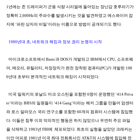
1
년에는 존 드레이퍼가 군용 식량 시리얼에 들어있는 장난감 호루라기가
정확히
2,600Hz
의 주파수를 발생시키는 것을 발견하였고 에스콰이어 잡
지에
‘
파란 상자의 비밀
’
이라는 이름으로 방법이 공개되기도 했다
.
1980
년대 초
,
네트워크 해킹과 정보 권리 논쟁의 시작
마이크로소프트에서
Basic
과
DOS
가 개발되고
IBM
에서
CPU,
소프트웨
어
,
메모리
,
유틸리티
,
저장장치가 완전 장착된 컴퓨터
(PC)
가 개발된
198
0
년대 초부터 본격적인 네트워크 해킹이 시작되었다
.
미국 밀워키의 로날드 마크 오스틴을 포함한
6
명이 운영했던
‘414 Priva
te’
이라는
BBS
의 일원들이
‘414 Gang’
이라는 해커 그룹을 만들어 암센터
와 로스 알라모스 국리 연구소를 포함한
60
개의 컴퓨터 시스템에 침입했
다
.
이들은 침투 이외 악의적인 행동은 하지 않았으나 우연히 주요 파일
을 삭제하고
1983
년
FBI
에 체포되었다
.
최초의 실형을 살았던 크래커는
이안 머피로
1981
년 미국 최대 전화회사인
AT&T
의 시스템에 침입해 전