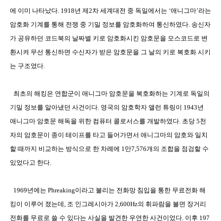
에 이미 나타났다
. 1918
년 제
2
차 세계대전 중 독일에서는
‘
애니그마
’
라는
암호화 기계를 통해 전쟁 중 기밀 정보를 암호화하여 통신하였다
.
송신자
가 공유하던 코드북의 날짜별 키로 암호화시킨 암호문을 모스코드로 변
환시켜 무선 통신하면 수신자가 받은 암호문을 그 날의 키로 복호화 시키
는 구조였다
.
최초의 해킹은 연합군이 애니그마 암호문을 복호화하는 기계로 독일의
기밀 정보를 알아냈던 사건이다
.
영국의 암호학자 앨런 튜링이
1943
년
애니그마 암호문 해독을 위한 컴퓨터 콜로서스를 개발하였다
.
초당
5
천
자의 암호문이 종이 테이프를 타고 들어가면서 애니그마의 암호와 일치
할 때까지 비교하는 방식으로 한 차례에
1
만
7,576
개의 조합을 점검할 수
있었다고 한다
.
1969
년에는
Phreaking
이라고 불리는 전화망 침입을 통한 무료전화 해
킹이 이루어 졌는데
,
조 인그레시아가
2,600Hz
의 휘파람을 불면 장거리
전화를 무료로 쓸 수 있다는 사실을 발견한 우연한 사건이었다
.
이후
197