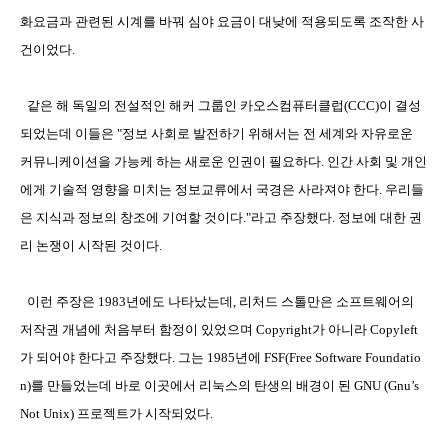
화요금과 관련된 시계를 바꿔 심야 요금이 대낮에 적용되도록 조작한 사
건이었다
.
같은 해 독일의 전설적인 해커 그룹인 카오스컴퓨터클럽
(CCC)
이 결성
되었는데 이들은 "
정보 사회로 발전하기 위해서는 전 세계와 자유로운
커뮤니케이션을 가능케 하는 새로운 인권이 필요하다
.
인간 사회 및 개인
에게 기술적 영향을 미치는 정보교류에서 국경은 사라져야 한다
.
우리들
은 지식과 정보의 창조에 기여할 것이다
."라
고 주장했다
.
정보에 대한 권
리 논쟁이 시작된 것이다
.
이런 주장은
1983
년에도 나타났는데
,
리처드 스톨만은 소프트웨어의
저작권 개념에 처음부터 함정이 있었으며
Copyright
가 아니라
Copyleft
가 되어야 한다고 주장했다
.
그는
1985
년에
FSF(Free Software Foundatio
n)
를 만들었는데 바로 이곳에서 리눅스의 탄생의 배경이 된
GNU (Gnu’s
Not Unix)
프로젝트가 시작되었다
.