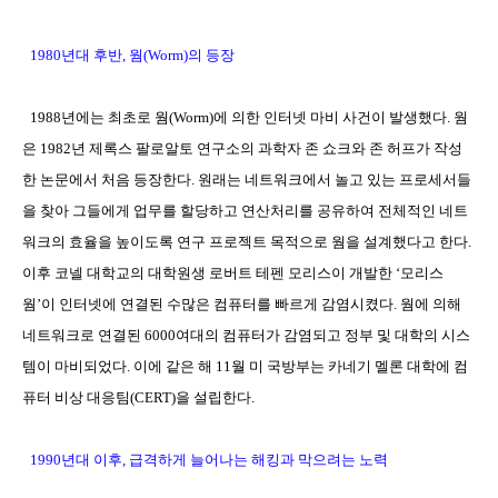
1980
년대 후반
,
웜
(Worm)
의 등장
1988
년에는 최초로 웜
(Worm)
에 의한 인터넷 마비 사건이 발생했다
.
웜
은
1982
년 제록스 팔로알토 연구소의 과학자 존 쇼크와 존 허프가 작성
한 논문에서 처음 등장한다. 원래는 네트워크에서 놀고 있는 프로세서들
을 찾아 그들에게 업무를 할당하고 연산처리를 공유하여 전체적인 네트
워크의 효율을 높이도록 연구 프로젝트 목적으로 웜을 설계했다고 한다
.
이후 코넬 대학교의 대학원생 로버트 테펜 모리스이 개발한
‘
모리스
웜
’
이 인터넷에 연결된 수많은 컴퓨터를 빠르게 감염시켰다
.
웜에 의해
네트워크로 연결된
6000
여대의 컴퓨터가 감염되고 정부 및 대학의 시스
템이 마비되었다
.
이에 같은 해
11
월 미 국방부는 카네기 멜론 대학에 컴
퓨터 비상 대응팀
(CERT)을
설립한다
.
1990
년대 이후
,
급격하게 늘어나는 해킹과 막으려는 노력