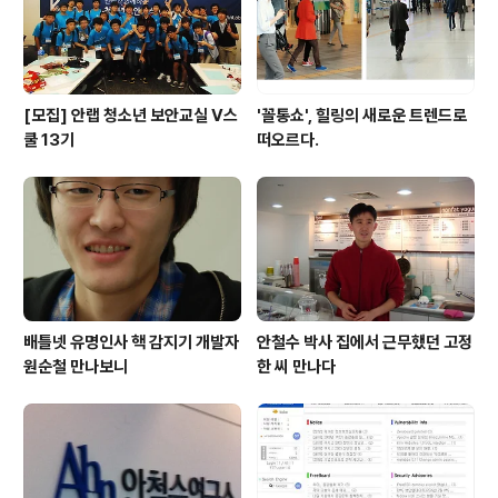
있다..
[모집] 안랩 청소년 보안교실 V스
'꼴통쇼', 힐링의 새로운 트렌드로
쿨 13기
떠오르다.
배틀넷 유명인사 핵 감지기 개발자
안철수 박사 집에서 근무했던 고정
원순철 만나보니
한 씨 만나다