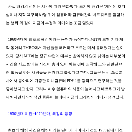
사실 해킹의 정의는 시간에 따라 변화했다. 초기에 해킹은
‘
개인의 호기
심이나 지적 욕구의 바탕 위에 컴퓨터와 컴퓨터간의 네트워크를 탐험하
는 행위
’
와 같이 지금의 부정적 의미와는 조금 달랐다
.
1960
년대에 최초로 해킹이라는 용어가 등장한다.
MIT
의 모형 기차 제
작 동아리
TMRC
에서 자신들을 해커라고 부르는 데서 유래했다는 설이
있다
.
당시
MIT
에는 정규 수업에 대부분 참여하지 않고 낮에는 대부분의
시간을 자고 밤에는 자신이 흥미 있어 하는 것에 심취해 그와 관련된 여
려 활동을 하는 사람들을 해커라고 불렀다고 한다.
그들은
당시
DEC
회
사에서 동아리에 기증한 미니컴퓨터
PDP-1
를 광적으로 연구하는 것을
좋아했다고 한다
.
그러나 이후 컴퓨터의 사용이 늘어나고 네트워크가 방
대해지면서 악의적인 행동이 늘어나 지금의 크래킹의 의미가 생겨났다
.
1950
년대 이전
~1970
년대
,
해킹의 등장
최초의 해킹 사건은 해킹이라는 단어가 태어나기 전인
1950
년대 이전