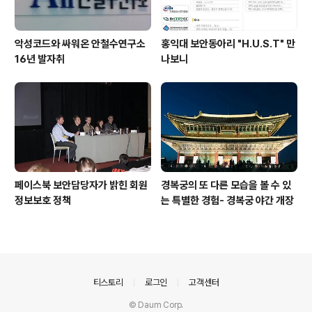
악성코드와 싸워온 안철수연구소
홍익대 보안동아리 "H.U.S.T" 만
16년 발자취
나보니
페이스북 보안담당자가 밝힌 회원
경복궁의 또 다른 모습을 볼 수 있
정보보호 정책
는 특별한 경험- 경복궁 야간 개장
의안내
티스토리
로그인
고객센터
© Daum Corp.