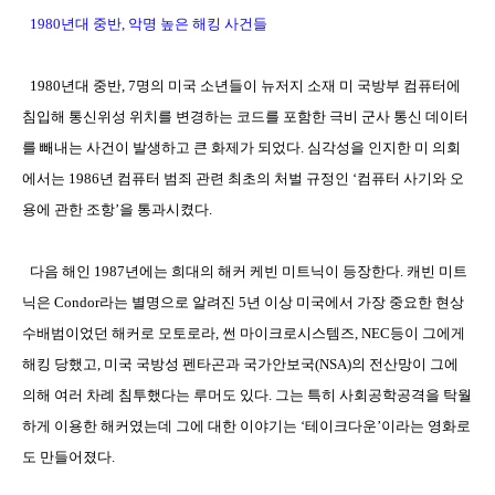
1980
년대 중반
,
악명 높은 해킹 사건들
1980
년대 중반
, 7
명의 미국 소년들이 뉴저지 소재 미 국방부 컴퓨터에
침입해 통신위성 위치를 변경하는 코드를 포함한 극비 군사 통신 데이터
를 빼내는 사건이 발생하고 큰 화제가 되었다
.
심각성을 인지한 미 의회
에서는
1986
년 컴퓨터 범죄 관련 최초의 처벌 규정인
‘
컴퓨터 사기와 오
용에 관한 조항
’
을 통과시켰다
.
다음 해인
1987
년에는 희대의 해커 케빈 미트닉이 등장한다
.
캐빈 미트
닉은
Condor
라는 별명으로 알려진
5
년 이상 미국에서 가장 중요한 현상
수배범이었던 해커로 모토로라
,
썬 마이크로시스템즈
, NEC
등이 그에게
해킹 당했고
,
미국 국방성 펜타곤과 국가안보국
(NSA)
의 전산망이 그에
의해 여러 차례 침투했다는 루머도 있다
.
그는 특히 사회공학공격을 탁월
하게 이용한 해커였는데 그에 대한 이야기는
‘
테이크다운
’
이라는 영화로
도 만들어졌다
.