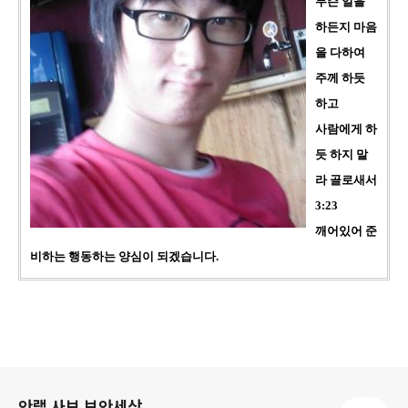
무슨 일을
하든지 마음
을 다하여
주께 하듯
하고
사람에게 하
듯 하지 말
라 골로새서
3:23
깨어있어 준
비하는 행동하는 양심이 되겠습니다.
로그 정보
안랩 사보 보안세상