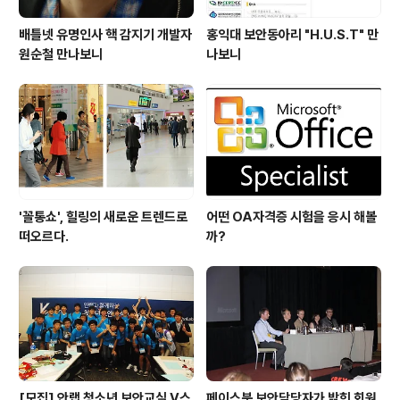
배틀넷 유명인사 핵 감지기 개발자
홍익대 보안동아리 "H.U.S.T" 만
원순철 만나보니
나보니
'꼴통쇼', 힐링의 새로운 트렌드로
어떤 OA자격증 시험을 응시 해볼
떠오르다.
까?
[모집] 안랩 청소년 보안교실 V스
페이스북 보안담당자가 밝힌 회원