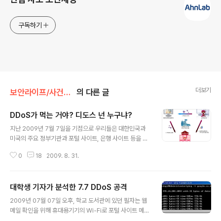
구독하기
더보기
보안라이프/사건과분석
의 다른 글
DDoS가 먹는 거야? 디도스 넌 누구냐?
글 내용
지난 2009년 7월 7일을 기점으로 우리들은 대한민국과
미국의 주요 정부기관과 포털 사이트, 은행 사이트 등을 원
활히 사용할 수 없었다. 이른바 분산 서비스 거부 공격(DD
0
18
2009. 8. 31.
oS, 디도스)을 당하여 서비스가 일시적으로 마비되었기 때
문이다. 사상초유의 7월 7일 DDoS 대란이 일어나고 연일
신문상에는 DDOS에 대한 이야기로 떠들썩했니다. DDo
대학생 기자가 분석한 7.7 DDoS 공격
S, DDoS 도대체 DDoS 가 뭐야? DDoS(Distributed
글 내용
Denial of Service) 공격은 어느 특정 사이트가 수용할
2009년 07월 07일 오후, 학교 도서관에 있던 필자는 웹
수 있는 규모 이상의 네트워크 트래픽을 발생시켜 사이트
메일 확인을 위해 휴대용기기의 Wi-Fi로 포털 사이트 메일
의 정상적인 작동을 못하게 하는 것으로 특정 컴퓨터에 침
계정에 접속을 시도하였다. 그런데 접속이 지연되는 것이