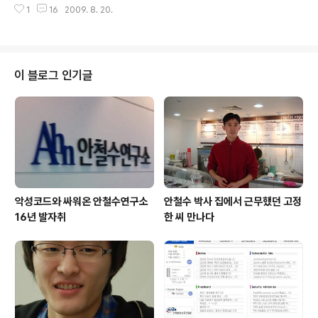
투해 자료를 삭제하거나 훔쳐가는 것이 아니라 웹사이트를
1
16
2009. 8. 20.
아닌가? 계속되는 장애에 단순히 교내 네스팟 AP에 문제
통한 서비스가 제대로 이뤄지지 못하게 하는 데 그 목적이
가 있다고 생각했다. 그날 저녁 집에 들어서자마자 어머니
있다..
께선 “아들~ TV에서 인터넷이 이상하다고 하네? 무슨 말
인지 도통 모르겠어. 뉴스 봐봐.”라고 말씀하시는 게 아닌
가. “그래요? 어차피 메일 확인할 게 있어서 컴퓨터 켜는데,
이 블로그 인기글
웹에서 기사 좀 찾아볼께요.”라고 별 생각 없이 답하였다.
PC를 켜자마자 메신저에 접속하니 며칠 전 대화상대 등록
후 한 번도 대화를 못 나눴던 안랩 커뮤니케이션팀 황차장
이 로그인되어 있길래 "등록을 했는데 한번은 인사를 드려
야 예의(?)지" ..
악성코드와 싸워온 안철수연구소
안철수 박사 집에서 근무했던 고정
16년 발자취
한 씨 만나다