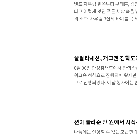
밴드 자우림 왼쪽부터 구태훈, 김진
타고 이렇게 멋진 푸른 세상 속을
의 조화. 자우림 3집의 타이틀 곡
면서 부르면, "용감하게 씩씩하게
느낌이 들었다. 사실 노래가 고음
다. 인기작 의 후속작으로 이 나온
서 자우림 밴드와 안랩이 만났다.
울랄라세션, 개그맨 김학도
8월 30일 안성팜랜드에서 안랩스
워크숍 형식으로 진행되어 왔지만, 이번
으로 진행되었다. 이날 행사에는 
구, 피구를 비롯해 에어볼 위 달리
세션의 깜짝 축하 공연도 있었다.
다. 그러다 분위기가 무르익자 모
출되었다. 울랄라세션 또한 그에 
션이 들려준 만 원에서 시작
나눔에는 설명할 수 없는 포근한 