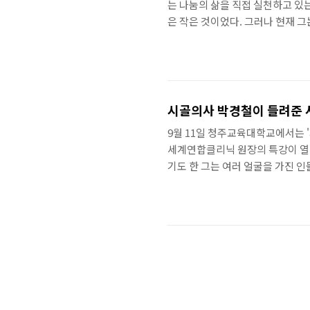
는 나눔의 삶을 직접 실천하고 있는 
은 작은 것이었다. 그러나 현재 그
이야기를 들어보자. 특강을 시작하
그 이유는 바로 축의금과 혼수 때
가 많다고 한다. 그러면서 션은 자
이라는 느낌이 든다고 했다. 그래
시골의사 박경철이 들려준 
9월 11일 청주교육대학교에서는 
세계연합클리닉 원장의 특강이 열렸
기도 한 그는 여러 얼굴을 가진 
금했다. 강연을 통해 필자는 강연
그리고 존경하는 그의 아버지와 중
는 “그리스인 조르바”로 유명한 
에 못 박히다”를 읽고 마음에 불
며 카잔차키..