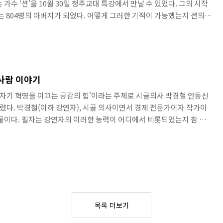
가수 ‘션’을 10월 30일 청주교대 특강에서 만날 수 있었다. 그의 시작
는 804명의 아버지가 되었다. 어떻게 그러한 기적이 가능했는지 션의
며 션은 결혼 이야기를 했다. 요즘 결혼에 대한 환상이 많이 깨졌는데
문이다. 결혼식을 올리기 직전까지도 축의금과 혼수 때문에 싸우는 부부
신의 이야기를 했다. 션은 축의금을 받는 것이 낸 돈을 다시 돌려받는 것
서인지 션-정혜영 부부는 결혼식 때 축의금을 받지 않았다..
사람 이야기
'자기 혁명을 이끄는 공감의 힘'이라는 주제로 시골의사 박경철 안동신
다. 박경철(이하 강연자), 시골 의사이면서 경제 전문가이자 작가이
인물이다. 필자는 강연자의 이러한 능력이 어디에서 비롯되었는지 참 궁
자의 뒤에는 니코스 카잔차키스라는 거인이 숨어 있음을 알게 되었다.
요한 깨우침을 주는 주변의 많은 사람들이 있었다. 니코스 카잔차키스
작가이다. 강연자는 20대 후반에 카잔차키스의 “그리스도 다시 십자가
이 붙는 것 같았다고 했다. 강연자는 그 이후에 카잔차키스의 작품을 읽으
목록 더보기