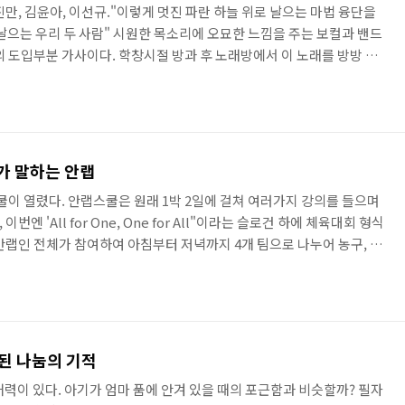
만, 김윤아, 이선규."이렇게 멋진 파란 하늘 위로 날으는 마법 융단을
 날으는 우리 두 사람" 시원한 목소리에 오묘한 느낌을 주는 보컬과 밴드
 의 도입부분 가사이다. 학창시절 방과 후 노래방에서 이 노래를 방방 뛰
 오늘의 당신을 버려 봐요." 라는 후반부 가사처럼 일상에서 벗어나는
이어서 펄쩍펄쩍 뛰며, 소리를 고래고래 지르지 않으면 올라가지 않았
다면, 아마 자우림의 노래가 빠지지 않을 것이다. 지난 8월 29일 잠실에
 올해로 데뷔 17년차인 자우림은 대한민국을 대표하는 밴드..
가 말하는 안랩
쿨이 열렸다. 안랩스쿨은 원래 1박 2일에 걸쳐 여러가지 강의를 들으며
엔 'All for One, One for All"이라는 슬로건 하에 체육대회 형식
안랩인 전체가 참여하여 아침부터 저녁까지 4개 팀으로 나누어 농구, 축
기, 노래 자랑 등 다채로운 게임이 진행되었다. 오후 5시부터는 울랄라
 미리 공지가 되지 않은 공연이라 안랩인의 반응은 처음엔 다소 점잖았
두 무대 앞으로 달려나가 흡사 스탠딩 콘서트 같은 열광적인 장면이 연
화답해 화끈한 무대 매너를 보여주었다. 공연에 앞서..
된 나눔의 기적
매력이 있다. 아기가 엄마 품에 안겨 있을 때의 포근함과 비슷할까? 필자