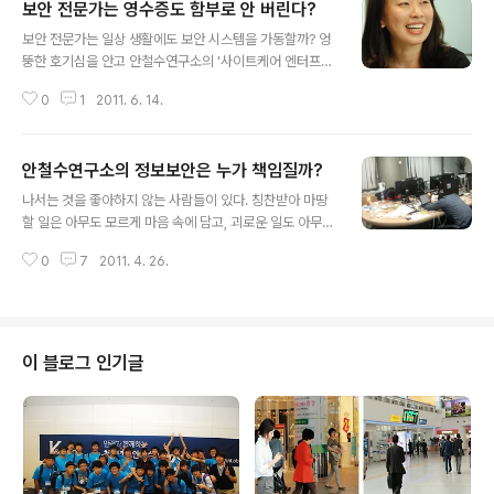
보안 전문가는 영수증도 함부로 안 버린다?
글 내용
보안 전문가는 일상 생활에도 보안 시스템을 가동할까? 엉
뚱한 호기심을 안고 안철수연구소의 '사이트케어 엔터프라
이즈'(이하 사이트케어) 개발팀을 취재했다. '사이트케
0
1
2011. 6. 14.
어'는 올해 3월 출시한, 인터넷 상 악성코드 및 해킹의 피해
를 막아주는 기업용 솔루션. 개발자들은 실생활에서는 보
안에 많은 관심을 두지 않는 것처럼 말했지만, 자신이 허락
안철수연구소의 정보보안은 누가 책임질까?
한 사람만 볼 수 있는 관계에서 점점 트위터 등 나와는 상관
글 내용
없는 사람들에게까지 보이는 소셜 네트워크의 역기능을 걱
나서는 것을 좋아하지 않는 사람들이 있다. 칭찬받아 마땅
정했다. 힘든 과정을 통해 나온 사이트케어가 그들의 생각
할 일은 아무도 모르게 마음 속에 담고, 괴로운 일도 아무에
과 노력을 대변하는 창임을 알 수 있었다. 인터넷 상 악성코
게도 불평하지 않고 마음속에 꾹꾹 눌러 담는다. 안철수연
드 막아주는 사이트케어 '사이트케어'는 그 전에 나온 PC
0
7
2011. 4. 26.
구소에는 유독 많은 것 같다. 아무에게나 쉽게 말할 수 없는
용 서비스인 '사이트가드'와는 어떤 점이 다른가? - 이전 사
일을 하고 있다면 그 사람은 보물을 가지고 있어서일지도
이트가드는 고객이 방문하는 사이트..
모른다. 그러니 옮겨적는 나도 그것을 쉽게 보여주기는 어
렵다고 생각한다. 묵묵히 자신의 일을 하는 사람들의 이야
기를 조심스럽게 담아본다. -“목소리 크고(?), 밥을 빨리 먹
이 블로그 인기글
는 사람이 일도 잘한다.” 11시 40분경, 점심식사를 하러 엘
리베이터로 가고 있으면 어김없이 엘리베이터에서 올라오
는 서비스운용팀을 마주칠 수 있다. 식사하셨냐고 물으니
이미 마쳤다고 한다. "10~15분 사이 다 먹고 일어나요." 아
니 왜? 왜 점심을..