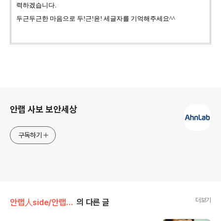
력하겠습니다.
두근두근한 마음으로 두!근!윤! 세글자를 기억해주세요^^
로그 정보
안랩 사보 보안세상
구독하기
더보기
안랩人side/안랩팀워크
의 다른 글