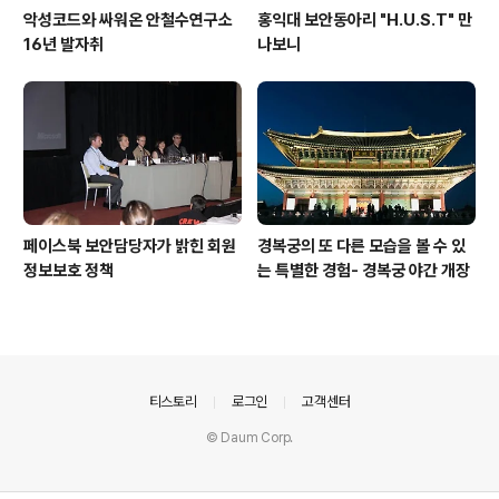
악성코드와 싸워온 안철수연구소
홍익대 보안동아리 "H.U.S.T" 만
16년 발자취
나보니
페이스북 보안담당자가 밝힌 회원
경복궁의 또 다른 모습을 볼 수 있
정보보호 정책
는 특별한 경험- 경복궁 야간 개장
의안내
티스토리
로그인
고객센터
© Daum Corp.