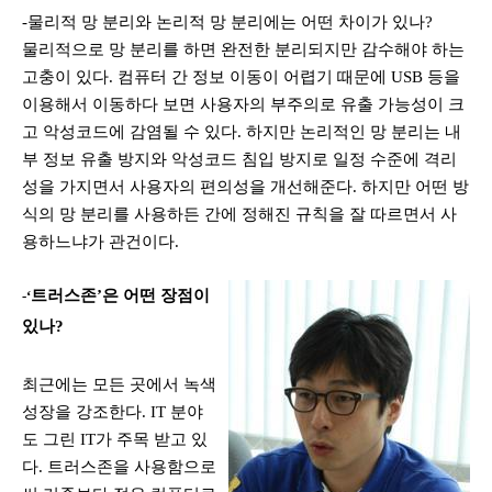
-물리적 망 분리와 논리적 망 분리에는 어떤 차이가 있나
?
물리적으로 망 분리를 하면 완전한 분리되지만 감수해야 하는
고충이 있다
.
컴퓨터 간 정보 이동이 어렵기 때문에
USB
등을
이용해서 이동하다 보면 사용자의 부주의로 유출 가능성이 크
고 악성코드에 감염될 수 있다
.
하지만 논리적인 망 분리는 내
부 정보 유출 방지와 악성코드 침입 방지로 일정 수준에 격리
성을 가지면서 사용자의 편의성을 개선해준다
.
하지만 어떤 방
식의 망 분리를 사용하든 간에 정해진 규칙을 잘 따르면서 사
용하느냐가 관건이다
.
트러스존
’
은 어떤 장점이
-‘
있나
?
최근에는 모든 곳에서 녹색
성장을 강조한다
. IT
분야
도 그린
IT
가 주목 받고 있
다
.
트러스존을 사용함으로