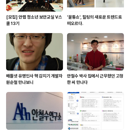
[모집] 안랩 청소년 보안교실 V스
'꼴통쇼', 힐링의 새로운 트렌드로
쿨 13기
떠오르다.
배틀넷 유명인사 핵 감지기 개발자
안철수 박사 집에서 근무했던 고정
원순철 만나보니
한 씨 만나다