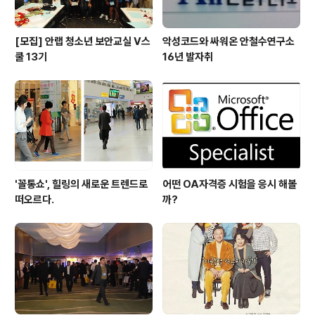
[모집] 안랩 청소년 보안교실 V스
악성코드와 싸워온 안철수연구소
쿨 13기
16년 발자취
'꼴통쇼', 힐링의 새로운 트렌드로
어떤 OA자격증 시험을 응시 해볼
떠오르다.
까?