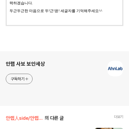
력하겠습니다.
두근두근한 마음으로 두!근!윤! 세글자를 기억해주세요^^
로그 정보
안랩 사보 보안세상
구독하기
더보기
안랩人side/안랩팀워크
의 다른 글