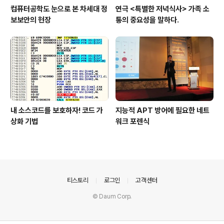
컴퓨터공학도 눈으로 본 차세대 정
연극 <특별한 저녁식사> 가족 소
보보안의 현장
통의 중요성을 말하다.
내 소스코드를 보호하자! 코드 가
지능적 APT 방어에 필요한 네트
상화 기법
워크 포렌식
의안내
티스토리
로그인
고객센터
© Daum Corp.