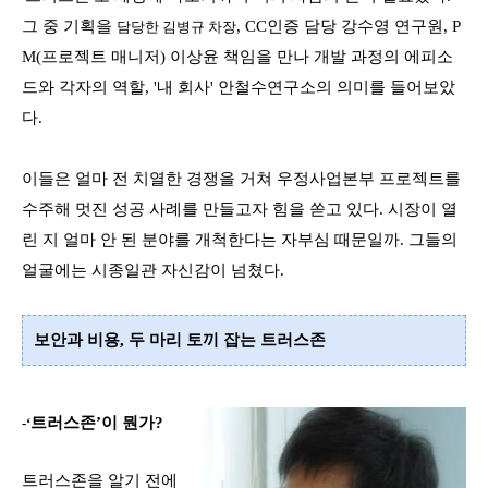
그 중 기획을
, CC
인증 담당 강수영 연구원
,
P
담당한 김병규 차장
M(
프로젝트 매니저
) 이상윤 책임을 만나 개발 과정의 에피소
드와 각자의 역할, '내 회사' 안철수연구소의 의미를 들어보았
다
.
이들은 얼마 전 치열한 경쟁을 거쳐 우정사업본부 프로젝트를
수주해 멋진 성공 사례를 만들고자 힘을 쏟고 있다.
시장이 열
린 지 얼마 안 된 분야를 개척한다는 자부심 때문일까.
그들의
얼굴에는 시종일관
자신감
이 넘쳤다
.
보안과 비용, 두 마리 토끼 잡는
트러스존
트러스존
’
이 뭔가
?
-‘
트러스존을 알기 전에