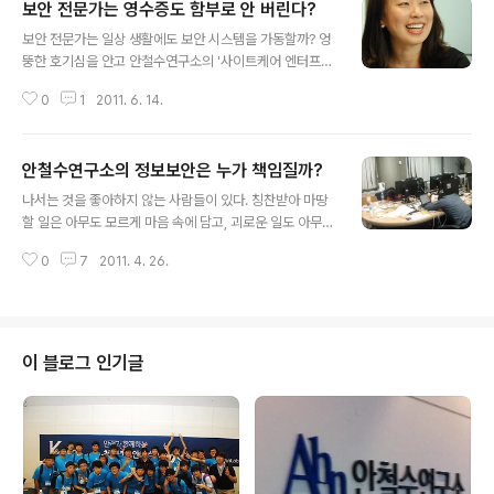
보안 전문가는 영수증도 함부로 안 버린다?
글 내용
보안 전문가는 일상 생활에도 보안 시스템을 가동할까? 엉
뚱한 호기심을 안고 안철수연구소의 '사이트케어 엔터프라
이즈'(이하 사이트케어) 개발팀을 취재했다. '사이트케
0
1
2011. 6. 14.
어'는 올해 3월 출시한, 인터넷 상 악성코드 및 해킹의 피해
를 막아주는 기업용 솔루션. 개발자들은 실생활에서는 보
안에 많은 관심을 두지 않는 것처럼 말했지만, 자신이 허락
안철수연구소의 정보보안은 누가 책임질까?
한 사람만 볼 수 있는 관계에서 점점 트위터 등 나와는 상관
글 내용
없는 사람들에게까지 보이는 소셜 네트워크의 역기능을 걱
나서는 것을 좋아하지 않는 사람들이 있다. 칭찬받아 마땅
정했다. 힘든 과정을 통해 나온 사이트케어가 그들의 생각
할 일은 아무도 모르게 마음 속에 담고, 괴로운 일도 아무에
과 노력을 대변하는 창임을 알 수 있었다. 인터넷 상 악성코
게도 불평하지 않고 마음속에 꾹꾹 눌러 담는다. 안철수연
드 막아주는 사이트케어 '사이트케어'는 그 전에 나온 PC
0
7
2011. 4. 26.
구소에는 유독 많은 것 같다. 아무에게나 쉽게 말할 수 없는
용 서비스인 '사이트가드'와는 어떤 점이 다른가? - 이전 사
일을 하고 있다면 그 사람은 보물을 가지고 있어서일지도
이트가드는 고객이 방문하는 사이트..
모른다. 그러니 옮겨적는 나도 그것을 쉽게 보여주기는 어
렵다고 생각한다. 묵묵히 자신의 일을 하는 사람들의 이야
기를 조심스럽게 담아본다. -“목소리 크고(?), 밥을 빨리 먹
이 블로그 인기글
는 사람이 일도 잘한다.” 11시 40분경, 점심식사를 하러 엘
리베이터로 가고 있으면 어김없이 엘리베이터에서 올라오
는 서비스운용팀을 마주칠 수 있다. 식사하셨냐고 물으니
이미 마쳤다고 한다. "10~15분 사이 다 먹고 일어나요." 아
니 왜? 왜 점심을..