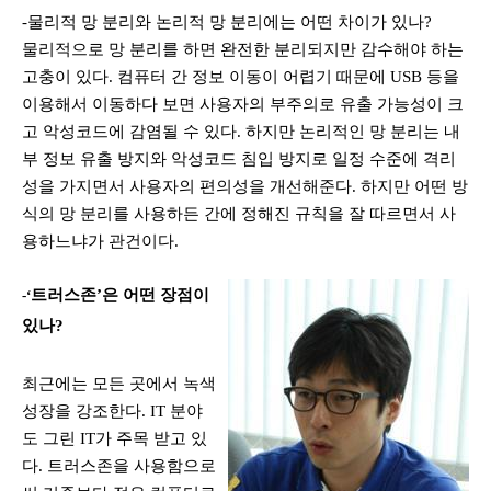
-물리적 망 분리와 논리적 망 분리에는 어떤 차이가 있나
?
물리적으로 망 분리를 하면 완전한 분리되지만 감수해야 하는
고충이 있다
.
컴퓨터 간 정보 이동이 어렵기 때문에
USB
등을
이용해서 이동하다 보면 사용자의 부주의로 유출 가능성이 크
고 악성코드에 감염될 수 있다
.
하지만 논리적인 망 분리는 내
부 정보 유출 방지와 악성코드 침입 방지로 일정 수준에 격리
성을 가지면서 사용자의 편의성을 개선해준다
.
하지만 어떤 방
식의 망 분리를 사용하든 간에 정해진 규칙을 잘 따르면서 사
용하느냐가 관건이다
.
트러스존
’
은 어떤 장점이
-‘
있나
?
최근에는 모든 곳에서 녹색
성장을 강조한다
. IT
분야
도 그린
IT
가 주목 받고 있
다
.
트러스존을 사용함으로