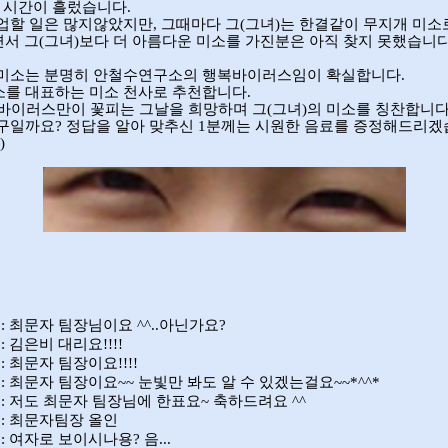
랜 시간이 흘렀습니다
.
협업할 일은 많지않았지만
,
그때마다 그
(
그녀
)
는 한결같이 무지개 미
면서 그
(
그녀
)
보다 더 아름다운 미소를 가진분은 아직 찾지 못했습니
 미소는 분명히 안철수연구소의 행복바이러스임이 확실합니다
.
소를 대표하는 미소 천사로 추천합니다
.
바이러스만이 꽃피는 그날을 희망하며 그
(
그녀
)
의 미소를 칭찬합니
누구일까요
?
정답을 알아 맞추신
1
분께는 시원한 음료를 증정해드리겠
.)
 :
최문자 팀장님이요
^^..
아닌가요
?
 :
김은비 대리요
!!!!
 :
최문자 팀장이요
!!!!
 :
최문자 팀장이요
~~
눈빛만 봐도 알 수 있겠는걸요
~~*^^*
 :
저도 최문자 팀장님에 한표요
~
축하드려요
^^
 :
최문자팀장 올인
 :
여자로 보이시나용
?
음
...