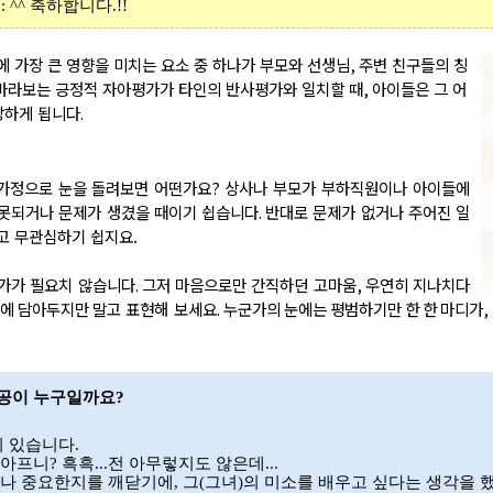
 : ^^
축하합니다
.!!
 가장 큰 영향을 미치는 요소 중 하나가 부모와 선생님
,
주변 친구들의 칭
바라보는 긍정적 자아평가가 타인의 반사평가와 일치할 때
,
아이들은 그 어
성장하게 됩니다
.
가정으로 눈을 돌려보면 어떤가요
?
상사나 부모가 부하직원이나 아이들에
잘못되거나 문제가 생겼을 때이기 쉽습니다
.
반대로 문제가 없거나 주어진 일
고 무관심하기 쉽지요.
대가가 필요치 않습니다
.
그저 마음으로만 간직하던 고마움
,
우연히 지나치다
속에
담아두지만 말고
표현해 보세요
. 누군가의 눈에는 평범하기만 한 한 마디가
공이 누구일까요
?
이 있습니다
.
 아프니
?
흑흑
...
전 아무렇지도 않은데
...
마나 중요한지를 깨닫기에
,
그
(
그녀
)
의 미소를 배우고 싶다는 생각을 