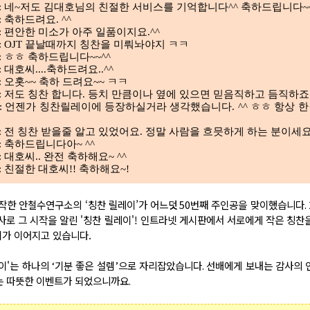
6:50) : 네~저도 김대호님의 친절한 서비스를 기억합니다^^ 축하드립니다~~
) : 축하드려요. ^^
46) : 편안한 미소가 아주 일품이지요.^^
:35) : OJT 끝날때까지 칭찬을 미뤄놔야지 ㅋㅋ
16) : ㅎㅎ 축하드립니다~~^^
) : 대호씨....축하드려요..^^
4) : 오홋~~ 축하 드려요~~ ㅋㅋ
2:58) : 저도 칭찬 합니다. 등치 만큼이나 옆에 있으면 믿음직하고 듬직하죠
7:50) : 언젠가 칭찬릴레이에 등장하실거라 생각했습니다. ^^ ㅎㅎ
항상 한
9:44) : 전 칭찬 받을줄 알고 있었어요. 정말 사람을 흐믓하게 하는 분이세요
7) : 축하드립니다아~ ^^
7) : 대호씨.. 완전 축하해요~ ^^
33) : 친절한 대호씨!! 축하해요~!
작한 안철수연구소의 ‘칭찬 릴레이’가 어느덧
50
번째 주인공을 맞이했습니다
.
사로 그 시작을 알린 '칭찬 릴레이'! 인트라넷 게시판에서 서로에게 작은 칭찬
지가 이어지고 있습니다.
이'는 하나의
‘
기분 좋은 설렘
’
으로 자리잡았습니다
.
선배에게 보내는 감사의 
는 따뜻한 이벤트가 되었으니까요
.