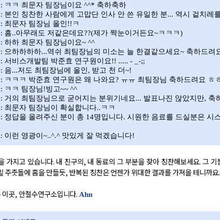
 :
ㅋㅋ 최문자 팀장님이요
^^*
축하축하
 :
본인 칭찬한 사람에게 고맙단 인사 안 쓴 유일한 분
...
역시 겉치레
 :
최문자 팀장님 올인
!!
ㅋ
 :
흠
..
아무래도 저같은데요
??(
제가 짝눈이거든요
~
ㅋㅋㅋ
)
 :
하하 최문자 팀장님이요
~ ^^
 :
으하하하하
...
역쉬 최팀장님의 미소는 늘 한결같으세요
~
축하드려요
 :
서비스개발팀 박준효 연구원이요
!! ..... - _-;;
 :
음
...
저도 최팀장님에 올인
,
받고 천 더
~!
 :
ㅋㅋㅋ 박준효 연구원은 왜 나와요
?
ㅠㅠ 최팀장님 축하드려요 ㅎ
 :
ㅋㅋ 팀장님
!
빙고
~~ ^^
 :
거의 최팀장님으로 굳어지는 분위기네요
...
발표나진 않았지만
,
축
 :
최문자 팀장님이 확실합니다
..
ㅋㅋ
 :
정답을 올려주신 분이 총
14
명입니다
.
시원한 음료를 드실분은 시
 :
이런 영광이
~..^.^
맛있게 잘 먹겠습니다
!
을 가지고 있습니다
.
내 친구의
,
내 동료의 그 부분을 찾아 칭찬해보세요
.
그 기
 밑 주춧돌에 홈을 만들듯
,
반복된 칭찬은 언젠가 위대한 결과를 가져올 테니까요.
 이곳, 안철수연구소입니다.
Ahn