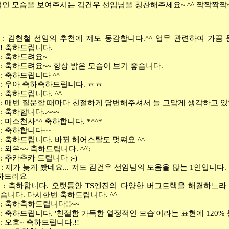
적인 모습을 보여주시는 김건우 선임님을 칭찬해주세요
~ ^^
짝짝짝짝
) :
김현철 선임의 추천에 저도 동감합니다
.^^
업무 관련하여 가끔 
! 축
하드립니다
.
 :
축하드려요
~
 :
축하드려요
~~
항상 밝은 모습이 보기 좋습니다
.
 :
축하드립니다
^^
 :
우아 축하축하드립니다
.
ㅎㅎ
 :
축하드립니다
. ^^
 :
매번 질문할 때마다 친절하게 답변해주셔서 늘 고맙게 생각하고 
 :
축하합니다
..~~~
 :
미소천사
^^
축하합니다
. *^^*
 :
축하합니다
~~
 :
축하드립니다
.
바뀐 헤어스탈도 멋쪄요
^^
 :
와우
~~
축하드립니다
. ^^';
 :
추카추카 드립니다
:-)
 :
제가 늦게 봤네요
...
저도 김건우 선임님의 도움을 많는
1
인입니다
.
하드려요
) :
축하합니다
.
오랫동안
TS
엔진의 다양한 버그트랙을 해결하느라
있습니다
.
다시한번 축하드립니다
. ^^
 :
축하축하드립니다
!!~~
 :
축하드립니다
. '
친절함 가득한 열정적인 모습
'
이라는 표현에
120%
 :
오호
~
축하드립니다
.!!