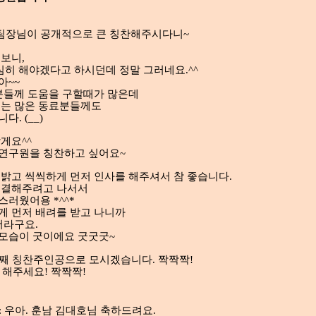
팀장님이 공개적으로 큰 칭찬해주시다니~
보니,
열심히 해야겠다고 하시던데 정말 그러네요.^^
아~~
원분들께 도움을 구할때가 많은데
시는 많은 동료분들께도
. (__)
게요^^
연구원을 칭찬하고 싶어요~
밝고 씩씩하게 먼저 인사를 해주셔서 참 좋습니다.
해결해주려고 나서서
러웠어용 *^^*
게 먼저 배려를 받고 나니까
더라구요.
모습이 굿이에요 굿굿굿~
번째 칭찬주인공으로 모시겠습니다. 짝짝짝!
 해주세요! 짝짝짝!
08) : 우아. 훈남 김대호님 축하드려요.