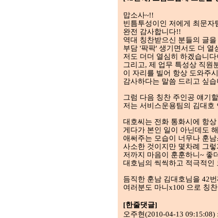
맙소사~!!
빈틈투성이인 저에게 최문자
완전 감사합니다!!
역대 칭찬받으신 분들의 글을 
부담 '팍팍' 생기면서도 더 
저도 더더 열심히 하겠습니다
그리고, 제 업무 특성상 직
이 자리를 빌어 항상 도와주
감사하다는 말씀 드리고 싶습니다
그럼 다음 칭찬 주인공 얘기할
저는 서비스운용팀의 김대호 
대호씨는 전화 통화시에 항상 
게다가 본인 일이 아닌데도 
애써주는 모습이 너무나 훈남스
사소한 것이지만 몇차례 그렇
저까지 마음이 훈훈하니~ 좋
대호님의 씩씩하고 적극적인 
듬직한 훈남 김대호님을 42
여러분도 마니x100 으로 칭찬
[
한줄댓글
]
오주현(2010-04-13 09:15: