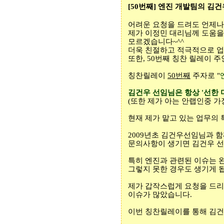
[50
번째
]
엔진 개발팀의 김건
어려운 요청을 드려도 언제나
제가 이정민 대리님께 도움을
모르겠습니다
~^^
더욱 친절하고 적극적으로 
또한
, 50
번째 칭찬 릴레이 주
칭찬릴레이
50
번째
주자로
"
김건우 선임님은 항상
'
선한 
(
또한 제가 아는 안랩인중 
현재 제가 맡고 있는 업무의
2009
년초 김건우선임님과 함
문의사항이 생기면 김건우 선
특히 엔진과 관련된 이슈는 
그렇지 못한 경우도 생기게 
제가 갑작스럽게 요청을 드
이슈가 많았습니다
.
이번 칭찬릴레이를 통해 김건