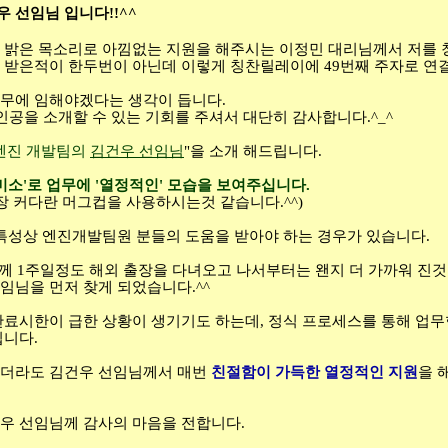
우 선임님 입니다
!!^^
 밝은 목소리로 아낌없는 지원을 해주시는 이정민 대리님께서 저를
 받은적이 한두번이 아닌데 이렇게 칭찬릴레이에
49
번째 주자로 연
업무에 임해야겠다는 생각이 듭니다
.
인공을 소개할 수 있는 기회를 주셔서 대단히 감사합니다
.^_^
엔진 개발팀의
김건우 선임님
"
을 소개 해드립니다
.
미소
'
로 업무에
'
열정적인
'
모습을 보여주십니다
.
가장 커다란 머그컵을 사용하시는것 같습니다
.^^)
 특성상 엔진개발팀원 분들의 도움을 받아야 하는 경우가 있습니다
.
께
1
주일정도 해외 출장을 다녀오고 나서부터는 왠지 더 가까워 진것
임님을 먼저 찾게 되었습니다
.^^
완료시한이 급한 상황이 생기기도 하는데
,
정식 프로세스를 통해 업
됩니다
.
리더라도 김건우 선임님께서 매번
친절함이 가득한 열정적인 지원
을 
우 선임님께 감사의 마음을 전합니다
.