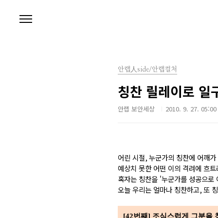
본문 바로가기
안랩人side/안랩컬처
칭찬 릴레이로 일
안랩 보안세상
2010. 9. 27. 05:00
어린 시절
,
누군가의 칭찬에 어깨가
예상치 못한 어떤 이의 격려에 흐
혹자는 칭찬을 '누군가를 성공으로 
오늘 우리는 얼마나 칭찬하고
,
또 
[42번째] 조심스럽게 그분을 