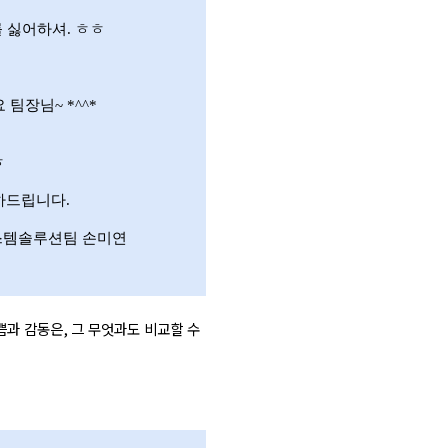
를 싫어하셔
.
ㅎㅎ
 팀장님
~ *^^*
ㅎ
하드립니다
.
스템솔루션팀 손미연
쁨과 감동은
,
그 무엇과도 비교할 수