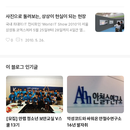
스 모델로 가면서 보안 역할 분담을 명확히 할 필요가 있다.
또한, 여러 위협적인 요소가 합쳐져 실제적인 보안 위협이
사진으로 둘러보는, 상상이 현실이 되는 현장
만들어지기에, 복잡한 이슈를 해결할 수 있는 보안 분야에
글 내용
많은 경험을 가진 전문가가 필요하다.” 얼마 전에 열린 ‘NE
국내 최대의 IT 전시회인 'World IT Show 2010'이 서울
S 2010 차세대 정보보안 세미나’에서 '컨버전스 시대의
삼성동 코엑스에서 5월 25일부터 28일까지 4일간 열린
변화 코드 - 스마트폰, 클라우드, SNS와 보안을 중심으
다. 전시 분야는 디지털 가전, 통신방송, 전자장비, 디지털
로'라는 주제로 키노트 연설을 한 김홍선 대표는 스마트폰
0
1
2010. 5. 26.
콘텐츠/SW/솔루션, IT 융합의 5개 분야이고, 해외 바이어
보안의 필요성을 이렇게 강조했다. 이어서 안철수연구소
초청 수출 상담회, 신제품/신기술 발표회, IT 융합 분야 기
모바일개발팀 최은혁 팀..
술이전 설명회, ITRC 워크숍, 가상 로봇 경진대회, 블루투
스 세미나, 태국 투자설명 – IT, 전자 및 전기 기기, 유럽 IT
의 중심 룩셈부르크, 멀티미디어 기술대상, 문화기술 이전
이 블로그 인기글
설명회/상담회 등 여러 가지 부대 행사도 준비되어 있다. 전
시 참여 업체마다 다채로운 이벤트를 하니 상품을 얻을 기
회도 있고 아직 출시되지 않은 신제품 정보를 미리 얻거나
체험할 수도 있다. 비즈니스 관람 : 5. ..
[모집] 안랩 청소년 보안교실 V스
악성코드와 싸워온 안철수연구소
쿨 13기
16년 발자취