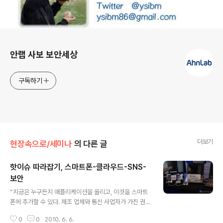
로그 정보
안랩 사보 보안세상
구독하기
더보기
현장속으로/세미나
의 다른 글
핫이슈 따라잡기, 스마트폰-클라우드-SNS-
보안
글 내용
“지금은 누구든지 애플리케이션을 올리고, 이것을 스마트
폰에 추가할 수 있다. 제조 업체와 통신 사업자가 가진 권력
이 개방되면서 패러다임의 지각 변동이 일어난 것이다. 사
0
0
2010. 6. 6.
용자, 통신 사업자, 단말기 제조사, CP가 수평적인 비즈니