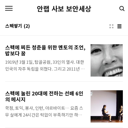
본문 바로가기
안랩 사보 보안세상
스펙쌓기
(2)
스펙에 찌든 청춘을 위한 멘토의 조언,
밥보다 꿈
1919년 3월 1일, 탑골공원, 33인의 열사. 대한
민국의 자주 독립을 외쳤다. 그리고 2011년 3
월 1일, 장충체육관, 6인의 연사. 대한민국의
꿈의 독립을 외쳤다. 이른바 꿈꿈고 싶은 당신
에게 6인의 멘토들이 건네는 가슴 뛰는 이야기
스펙에 눌린 20대에 전하는 선배 6인
밥보다 꿈 내 청춘의 터닝포인트 한비야, 류승
의 메시지
완, 강영호, 신현성, 류호진, 박신영 6명의 멘토
학점, 토익, 봉사, 인턴, 아르바이트… 요즘 스
들이 가슴 뛰는 이야기를 해주었다. 휴일임에
무 살에게 24시간은 턱없이 부족하기만 하다.
도 강연을 듣기 위해 4천여 명이나 왔다. 모두
대기업이든 중소기업이든 “잠재적 인재”를 뽑
훌륭한 이야기였지만 기억에 남는 연사 3인의