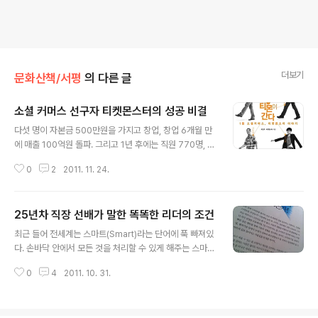
더보기
문화산책/서평
의 다른 글
소셜 커머스 선구자 티켓몬스터의 성공 비결
글 내용
다섯 명이 자본금 500만원을 가지고 창업, 창업 6개월 만
에 매출 100억원 돌파. 그리고 1년 후에는 직원 770명, 회
원 300만 명의 회사로 성장. 이 정도만 들으면 누구라도
0
2
2011. 11. 24.
눈이 휘둥그레질 수밖에 없을 것이다. 특히나 벤처 기업들
에 관대하지 않은 환경을 가지고 있는 우리나라에서 전례
가 없을 정도의 속도로 빠르게 성장한, IT 업계에 관심이 없
25년차 직장 선배가 말한 똑똑한 리더의 조건
더라도 한 번쯤 들어보았을 이 회사는 바로 소셜 커머스 업
글 내용
체인 티켓몬스터(이하 티몬)이다. 그렇다면 티몬이 이렇게
최근 들어 전세계는 스마트(Smart)라는 단어에 푹 빠져있
폭발적으로 성장할 수 있었던 배경은 무엇일까? 최근 출판
다. 손바닥 안에서 모든 것을 처리할 수 있게 해주는 스마트
된 를 읽고 티몬의 성공 비결을 꼽아보았다. 1. 아이디어는
폰에서부터 스마트 TV를 거쳐 스마트 오븐까지, 심지어 가
20%, 팀은 80% 사람들은 흔히 벤처 기업이 성공하는 데
0
4
2011. 10. 31.
정용 세제마저도 '스마트'라는 단어를 사용한다. 기존 '비
필요한 것은 좋은 아이디어라고 생각한다. 하지만 티몬의
스마트류' 제품을 순식간에 구시대의 유물로 전락시켜 버
신현성 대표는..
리기에 충분한 파괴력 때문일까? 이유야 어찌되었든 스마