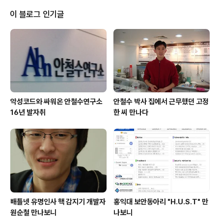
트라는 단어는 요즘을 살아가는 사람들의 이목을 집중시키
기에 충분하다. 하지만 스마트라는 단어의 '영리한' 혹은
이 블로그 인기글
'똑똑한'이라는 의미는 본래 사람을 수식할 때 주로 쓴다.
서구에서는 이론적으로 많이 알고 공부의 양이 많은 좌(坐)
식형 똑똑이를 속칭 '북 스마트(Book Smart)'라고 부르
는 반면에 배움이 적더라도 삶으로 부터 많은 경험을 쌓고
주변 사람들을 통해서 학..
악성코드와 싸워온 안철수연구소
안철수 박사 집에서 근무했던 고정
16년 발자취
한 씨 만나다
배틀넷 유명인사 핵 감지기 개발자
홍익대 보안동아리 "H.U.S.T" 만
원순철 만나보니
나보니