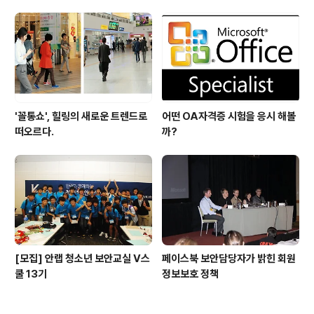
'꼴통쇼', 힐링의 새로운 트렌드로
어떤 OA자격증 시험을 응시 해볼
떠오르다.
까?
[모집] 안랩 청소년 보안교실 V스
페이스북 보안담당자가 밝힌 회원
쿨 13기
정보보호 정책