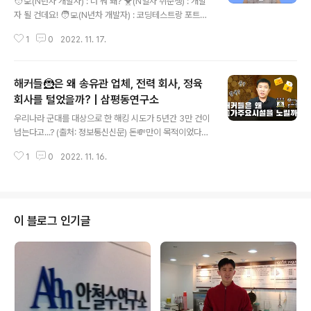
🧑‍💻(N년차 개발자) : 너 뭐 돼? 🐥(N일차 취준생) : 개발
고 쓰면 스마트한 IT생활을 즐길 수 있습니다. ◈ 컴퓨터, I
자 될 건데요! 🧑‍💻(N년차 개발자) : 코딩테스트랑 포트폴
T 그리고 보안에 대한 이야기를 쉽고 재미있게 나누고자
리오는 준비하고 있니..? 🐥(N일차 취준생) : ... 🧑‍💻(N년
합니다 ◈ www.youtube.com
1
0
2022. 11. 17.
차 개발자) : ... 이제는 정적 그만-! 개발자로 취업하기 위해
서 어떤 준비가 필요한지, 선배가 다 알려줄게!😎 코딩테스
트가 중요한 이유? 포트폴리오 작성법? 토이 프로젝트 주
해커들🦹은 왜 송유관 업체, 전력 회사, 정육
제 추천? 직무 선택 고민? 지금 메모 필기📝 준비하시고 삼
평동연구소로 찾아오세요! 삼평동연구소 스마트폰, 컴퓨터
회사를 털었을까? | 삼평동연구소
글 내용
안 쓰시는 분 거의 없으시죠? 조금만 더 알고 쓰면 스마트
우리나라 군대를 대상으로 한 해킹 시도가 5년간 3만 건이
한 IT생활을 즐길 수 있습니다. ◈ 컴퓨터, IT 그리고 보안
넘는다고...? (출처: 정보통신신문) 돈💸만이 목적이었다면,
에 대한 이야기를 쉽고 재미있게 나누고자 합니다 ◈ ww
왜 국가기반시설을 노렸을까?🤷 국민의 안전과 건강, 국가
w.youtube.com
1
0
2022. 11. 16.
경제 및정부의 핵심 기능에 중대한 영향을 미칠 수 있는 시
설을 국가 기반 시설이라고 하는데요. (에너지, 정보통신,
교통, 의료 등) 그렇다면 이런 국가 기반 시설🏢을 공격하
는 해커들의 목적이 무엇인지 삼평동연구소에서 지금 바로
알아보시죠! 삼평동연구소 스마트폰, 컴퓨터 안 쓰시는 분
이 블로그 인기글
거의 없으시죠? 조금만 더 알고 쓰면 스마트한 IT생활을 즐
길 수 있습니다. ◈ 컴퓨터, IT 그리고 보안에 대한 이야기
를 쉽고 재미있게 나누고자 합니다 ◈ www.youtube.co
m