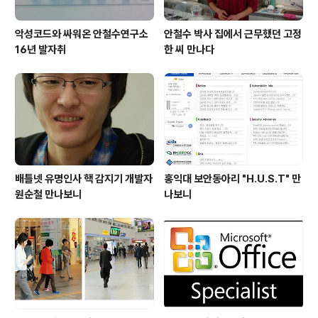
악성코드와 싸워온 안철수연구소
안철수 박사 집에서 근무했던 고정
16년 발자취
한 씨 만나다
배틀넷 유명인사 핵 감지기 개발자
홍익대 보안동아리 "H.U.S.T" 만
원순철 만나보니
나보니