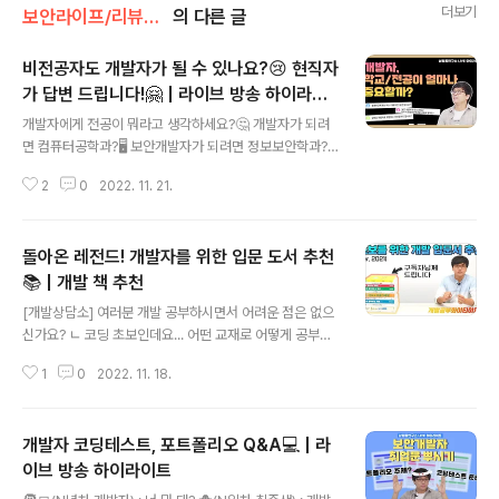
더보기
보안라이프/리뷰&팁
의 다른 글
비전공자도 개발자가 될 수 있나요?😢 현직자
가 답변 드립니다!🤗 | 라이브 방송 하이라이
글 내용
트
개발자에게 전공이 뭐라고 생각하세요?🤔 개발자가 되려
면 컴퓨터공학과?🖥️ 보안개발자가 되려면 정보보안학과?
🛡️ 아니! 전공보다 중요한 건 바로 OOOO...! 🌱비전공자
2
0
2022. 11. 21.
🌱에서 ✨현직 개발자✨가 된 나… 어떻게 보안 개발자로
성장했을까요? 그 노하우를 삼평동연구소에서 단독으로
공개합니다! 삼평동연구소 스마트폰, 컴퓨터 안 쓰시는 분
돌아온 레전드! 개발자를 위한 입문 도서 추천
거의 없으시죠? 조금만 더 알고 쓰면 스마트한 IT생활을 즐
길 수 있습니다. ◈ 컴퓨터, IT 그리고 보안에 대한 이야기
📚 | 개발 책 추천
글 내용
를 쉽고 재미있게 나누고자 합니다 ◈ www.youtube.co
[개발상담소] 여러분 개발 공부하시면서 어려운 점은 없으
m
신가요? ㄴ 코딩 초보인데요... 어떤 교재로 어떻게 공부하
면 좋을지 감이 안 잡혀요ㅠㅠ🐥 ㄴ C언어 책을 샀는데 1,
1
0
2022. 11. 18.
000페이지가 넘어가더라구요...?😱 도저히 엄두가 나지
않아 환불했습니다ㅠ 입문자부터 중급자 파이썬부터 C언
어, C++, Java, Git&GitHub 핵심 포인트와 공부방법까
개발자 코딩테스트, 포트폴리오 Q&A💻 | 라
지❗ 당신의 개발 레벨업을 도와줄 ✨보안 개발 현직자의 책
추천✨ 아래 영상에서 감상해보실까요? 삼평동연구소 스
이브 방송 하이라이트
글 내용
마트폰, 컴퓨터 안 쓰시는 분 거의 없으시죠? 조금만 더 알