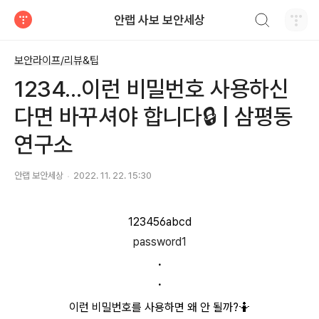
검색하기
안랩 사보 보안세상
티스토리
보안라이프/리뷰&팁
1234...이런 비밀번호 사용하신
다면 바꾸셔야 합니다🔒 | 삼평동
연구소
안랩 보안세상
2022. 11. 22. 15:30
123456abcd
password1
.
.
이런 비밀번호를 사용하면 왜 안 될까?🤷