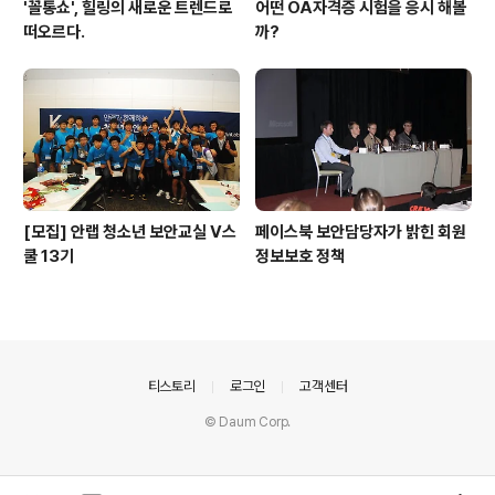
'꼴통쇼', 힐링의 새로운 트렌드로
어떤 OA자격증 시험을 응시 해볼
떠오르다.
까?
[모집] 안랩 청소년 보안교실 V스
페이스북 보안담당자가 밝힌 회원
쿨 13기
정보보호 정책
의안내
티스토리
로그인
고객센터
© Daum Corp.