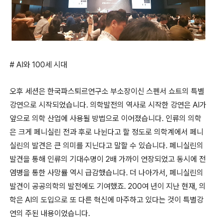
# AI
와
100
세 시대
오후 세션은 한국파스퇴르연구소 부소장이신 스펜서 쇼트의 특별
강연으로 시작되었습니다
.
의학발전의 역사로 시작한 강연은
AI
가
앞으로 의학 산업에 사용될 방법으로 이어졌습니다
.
인류의 의학
은 크게 페니실린 전과 후로 나뉜다고 할 정도로 의학계에서 페니
실린의 발견은 큰 의미를 지닌다고 말할 수 있습니다
.
페니실린의
발견을 통해 인류의 기대수명이
2
배 가까이 연장되었고 동시에 전
염병을 통한 사망률 역시 급감했습니다
.
더 나아가서
,
페니실린의
발견이 공공의학의 발전에도 기여했죠
. 200
여 년이 지난 현재
,
의
학은
AI
의 도입으로 또 다른 혁신에 마주하고 있다는 것이 특별강
연의 주된 내용이었습니다
.