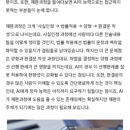
뜻이죠
.
또한
,
재판과정을 들여다보면
AI
의 능력으로는 접근하지
못하는 부분들이 눈에 띕니다
.
재판과정은 크게 ‘사실인정
->
법률적용
->
양형
->
판결문 작
성’으로 나뉘는데요
. 사실인정
과정에선 사람마다 다른 진술내용
들을 어떻게 정리할 것인지
,
법률 적용에선 법률의 문장과 맥락을
파악할 수 있을지가 걸림돌로 남아있습니다
.
하지만 더 큰 문제점
은 양형과 판결문 작성 과정인데요
.
처벌을 결정하는 양형 과정에
선 선행 판례가 큰 영향을 끼치는데요
. AI
의 경우 이 선행판례를 잘
못 적용하여 편향성이 강화될 수 있다는 점입니다
.
또한
,
판결문의
경우 많은 사람이 이해할 수 있도록 간단명료하게 쓰는 것이 핵심
인데
, AI
에게 창작 능력은 아직까지 요구하기 힘들다는 점이죠
. AI
가 재판과정에 도움을 줄 수 있는 존재임에는 확실하지만 재판의
주체가 되기에는 많은 과정이 필요해 보입니다
.