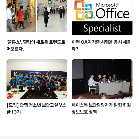
'꼴통쇼', 힐링의 새로운 트렌드로
어떤 OA자격증 시험을 응시 해볼
떠오르다.
까?
[모집] 안랩 청소년 보안교실 V스
페이스북 보안담당자가 밝힌 회원
쿨 13기
정보보호 정책