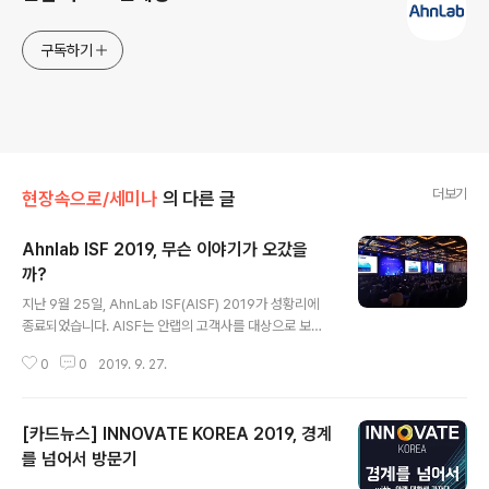
구독하기
더보기
현장속으로/세미나
의 다른 글
Ahnlab ISF 2019, 무슨 이야기가 오갔을
까?
글 내용
지난 9월 25일, AhnLab ISF(AISF) 2019가 성황리에
종료되었습니다. AISF는 안랩의 고객사를 대상으로 보안
위협 동향과 보안전략을 소개하는 통합 보안전략 콘퍼런스
0
0
2019. 9. 27.
인데요, 오늘은 세 가지 키워드를 통해 AISF 속 논의들을
살펴보도록 하겠습니다. 첫번째 키워드, I와 O의 융합 Fro
st&Sullivan의 Kenny Yeo는 Keynote 연설에서 IT와
[카드뉴스] INNOVATE KOREA 2019, 경계
OT의 부문의 융합이 가속화될 것이며, 이에 따른 보안이
필요하다고 말했습니다. 그리고 IoT의 시너지가 가장 크게
를 넘어서 방문기
글 내용
발생할 부분은 B2B 영역이라는 점을 강조했습니다. 한 예