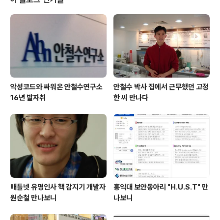
했습니다. 2. 들어가며 소프트웨어대전은 소프트웨이브 조
직위원회에서 주최하고 7개의 정부 부처를 비롯한 26개
단체가 후원한 국제 소프트웨어 전시회입니다. 2만명이 넘
는 사전등록인원과 185개의 업체가 참가한 만큼 그 규모
또한 매..
악성코드와 싸워온 안철수연구소
안철수 박사 집에서 근무했던 고정
16년 발자취
한 씨 만나다
배틀넷 유명인사 핵 감지기 개발자
홍익대 보안동아리 "H.U.S.T" 만
원순철 만나보니
나보니