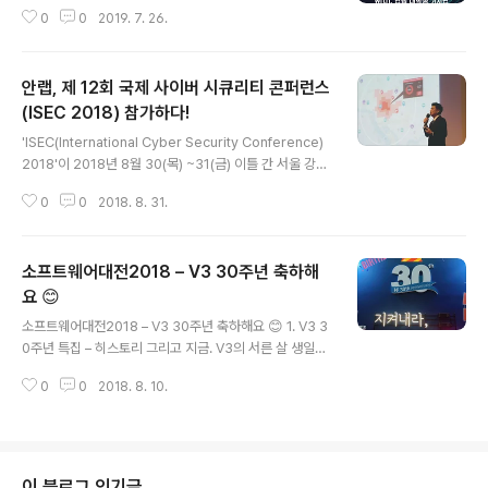
로, 생산시설은 더 이상 공장자동화에 머물지 않고 스마트
0
0
2019. 7. 26.
팩토리로 진화 중이며 이로 인해 랜섬웨어 감염을 비롯한
다양한 공격에 노출되고 있습니다. EP기술지원1팀 김병..
안랩, 제 12회 국제 사이버 시큐리티 콘퍼런스
(ISEC 2018) 참가하다!
글 내용
'ISEC(International Cyber Security Conference)
2018'이 2018년 8월 30(목) ~31(금) 이틀 간 서울 강남
구 코엑스에서 진행됐습니다.ISEC은 현업에 종사하고 있
0
0
2018. 8. 31.
는 실질적인 보안실무자 5,000여 명이 참석하는 국내 최
대 규모의 ‘정보보호 콘퍼런스’입니다.작년 ISEC 2017의
경우 무려 73개 기업이 참가하고, 4,897명의 참관객이 방
소프트웨어대전2018 – V3 30주년 축하해
문했다고 합니다. 안랩 또한 ISEC 2018 전시에 참가했는
데요,이번 전시에서 안랩은 아래 제품들을 선보였습니다.
요 😊
글 내용
엔드포인트 영역에 대한 지속적인 모니터링을 통해 위협
소프트웨어대전2018 – V3 30주년 축하해요 😊 1. V3 3
가시성을 제공하는 차세대 엔드포인트 위협 탐지•대응 솔
0주년 특집 – 히스토리 그리고 지금. V3의 서른 살 생일을
루션 ‘안랩 EDR(Endpoint Detection and Respons
축하합니다! V3는 1988년 당시 의대생이던 안철수 창업
e)' 제품보기 심층적인 ..
0
0
2018. 8. 10.
자가 브레인 바이러스를 점검/치료하기 위해 개발한 Vacci
ne을 시작으로, Vaccine2 (V2), V3, V3+를 거쳐 오늘
날까지 안랩을 대표하는 백신입니다. 오늘 코엑스에서 열
린 소프트웨어대전 2018에서 안랩은 V3의 30주년 기념
및 신제품 전시를 했는데요,저희 기자단도 이 자리에 함께
이 블로그 인기글