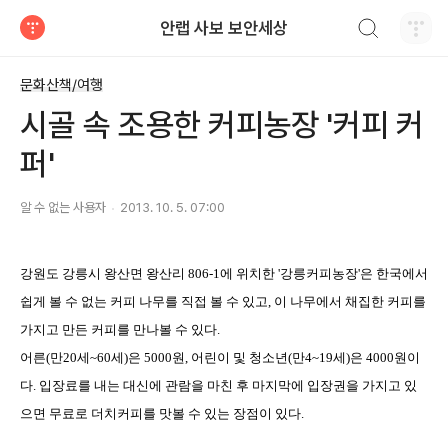
검색하기
안랩 사보 보안세상
티스토리
문화산책/여행
시골 속 조용한 커피농장 '커피 커
퍼'
알 수 없는 사용자
2013. 10. 5. 07:00
강원도 강릉시 왕산면 왕산리
806-1
에 위치한
'
강릉커피농장
'
은 한국에서
쉽게 볼 수 없는 커피 나무를 직접 볼 수 있고
,
이 나무에서 채집한 커피를
가지고 만든 커피를 만나볼 수 있다
.
어른
(
만
20
세
~60
세
)
은
5000
원
,
어린이 및 청소년
(
만
4~19
세
)
은
4000
원이
다
.
입장료를 내는 대신에 관람을 마친 후 마지막에 입장권을 가지고 있
으면 무료로 더치커피를 맛볼 수 있는 장점이 있다
.