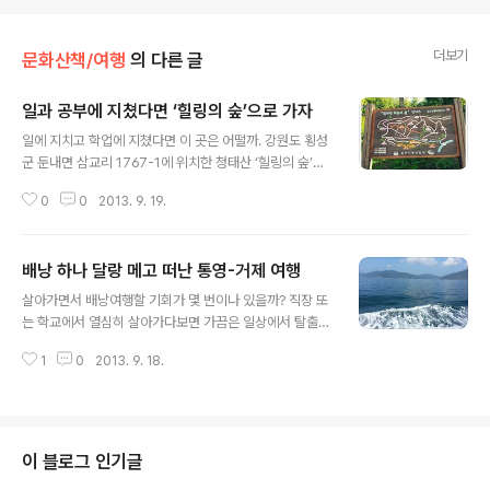
더보기
문화산책/여행
의 다른 글
일과 공부에 지쳤다면 ‘힐링의 숲’으로 가자
글 내용
일에 지치고 학업에 지쳤다면 이 곳은 어떨까. 강원도 횡성
군 둔내면 삼교리 1767-1에 위치한 청태산 ‘힐링의 숲’은
지친 사람의 마음도 치유해주고 바쁜 일에 치인 사람들에
0
0
2013. 9. 19.
게 잠시 쉬어갈 수 있는 여유를 주는 그런 곳이다. 이곳의
힐링체험의 장점은 체계적이고 단계적으로 힐링을 할 수
있다는 점이다. 힐링센터에 도착하면 우선 자신의 몸 상태
배낭 하나 달랑 메고 떠난 통영-거제 여행
를 점검할 수 있도록 측정해주고 이에 대한 상담도 병행해
글 내용
서 진행한다. 그 후에 본격적으로 힐링 체험이 시작된다. 먼
살아가면서 배낭여행할 기회가 몇 번이나 있을까? 직장 또
저 숲을 걸어다니면서 조용한 숲에서 나를 돌아보고 지친
는 학교에서 열심히 살아가다보면 가끔은 일상에서 탈출해
마음을 치유할 수 있다. 후에 맨발로 걸으면서 숲과 한마음
여유를 찾고 싶을 때가 있다. 기차를 타고 지도와 카메라를
이 되는 것을 느낄 수 있다. 그 후에는 물치유와 열치유를
1
0
2013. 9. 18.
들고 여기저기 돌아다니다보면 예상하지 못한 일들을 경험
병행하면서 산책에서 쌓인 피로를 시원하게 풀어주는 과정
하게되고 새로운 친구를 사귈 수도 있다. 갑자기 문득 떠나
으로 이루어진다. 과정을 진행하..
고 싶어질 때, 자가용은 놔두고 배낭하나 메고 떠나보는 것
은 어떨까. 속이 뻥 뚫리는 경치를 보고싶다면 - 통영 소매
물도 첫번째 추천지는 통영에서 배를 타고 1시간 30분, 거
이 블로그 인기글
제에서는 30분 정도 떨어져 있는 소매물도이다. 소매물도