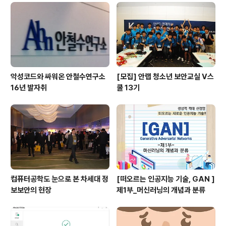
는 주변에 매물도와 등대섬이 위치해 있어서 소매물도의
망태봉에서 바라보는 전망은 매우 아름답기로 소문나있다.
덕분에 소매물도를 방문하는 사람들은 배낭여행족들 뿐만
이 아니라 사진작가들도 종종 볼 수 있다..
악성코드와 싸워온 안철수연구소
[모집] 안랩 청소년 보안교실 V스
16년 발자취
쿨 13기
컴퓨터공학도 눈으로 본 차세대 정
[떠오르는 인공지능 기술, GAN ]
보보안의 현장
제1부_머신러닝의 개념과 분류