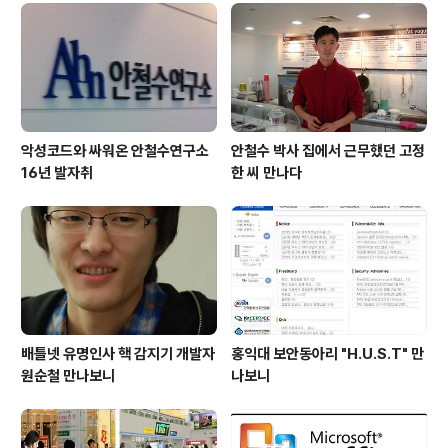
가 화창한 어느날, 보안 영웅을 찾아 떠난 우리의 보안 요원
네 명! 1팀의 행선지는 연세대학교였습니다. 보안 요원 컨
셉으로 선글라스까지 맞춰 쓰니 정말 요원 느낌 나고 멋있
네요! 게다가 컨셉에 맞는 피켓까지 ..
악성코드와 싸워온 안철수연구소
안철수 박사 집에서 근무했던 고정
16년 발자취
한 씨 만나다
배틀넷 유명인사 핵 감지기 개발자
홍익대 보안동아리 "H.U.S.T" 만
원순철 만나보니
나보니