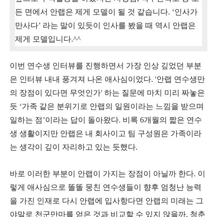
든 면에서 안랩은 제게 모델이 될 것 같습니다
. ‘
인사가
만사다
’
라는 말이 있듯이 인사를 봤을 때 역시 안랩은
제게 모델입니다
.^^
이번 연수생 인터뷰를 진행하면서 가장 인상 깊었던 부분
은 인터뷰 내내 풍겨져 나온 애사심이었다
. '
안랩 연수생만
의 장점이 있다면 무엇인가' 하는 질문에 마치 미리 짜놓은
듯
‘
가족 같은 분위기로 안랩의 일원이라는 느낌을 받으며
일하는 점
’
이라는 답이 돌아왔다
.
비록
6
개월의 짧은 연수
생 생활이지만 안랩은 내 회사이고 팀 구성원은 가족이라
는 생각이 깊이 자리하고 있는 듯했다
.
바로 이러한 부분이 안랩이 가지는 장점이 아닐까 한다
.
이
렇게 애사심으로 똘똘 뭉친 연수생들이 향후 엄청난 능력
을 가진 인재로 다시 안랩에 입사항다면 안랩의 미래는 그
야말로 천군만마를 얻은 것과 비교할 수 있지 않을까
.
청춘