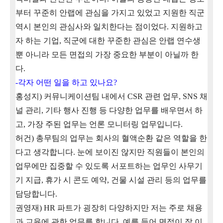
부터 꾸준히 안랩에 관심을 가지고 있었고 지원한 직군
역시 본인의 관심사와 일치한다는 점이었다
.
지원하고
자 하는 기업
,
직군에 대한 꾸준한 관심은 안랩 연수생
뿐 아니라 모든 면접의 가장 중요한 부분이 아닐까 한
다
.
-
각자 어떤 일을 하고 있나요
?
홍성지
)
커뮤니케이션팀 내에서
CSR
관련 업무
, SNS
채
널 관리
,
기타 행사 진행 등 다양한 업무를 배우면서 하
고, 가장 주된 업무는 언론 모니터링 업무입니다
.
허건
)
총무팀의 업무는 회사의 혈액순환 같은 역할을 한
다고 생각합니다
.
눈에 보이진 않지만 직원들이 본인의
업무에만 집중할 수 있도록 서포트하는 업무인
사무기
기 지급
,
휴가 시 콘도 예약
,
건물 시설 관리 등의 업무를
담당합니다
.
권영재
) HR
파트가 굉장히 다양하지만 저는 주로 채용
과 교육에 관한 업무를 합니다
.
예를 들어 면접이 잘 이