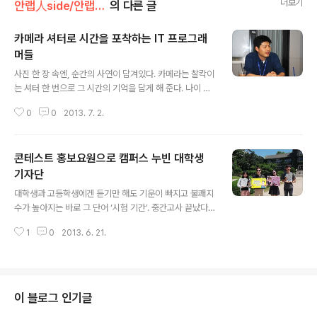
더보기
안랩人side/안랩!안랩인!
의 다른 글
카메라 셔터로 시간을 포착하는 IT 프로그래
머들
글 내용
사진 한 장 속엔, 순간의 사연이 담겨있다. 카메라는 찰칵이
는 셔터 한 번으로 그 시간의 기억을 담게 해 준다. 나이 든
할머니의 주름진 손을 무심코 바라볼 땐 그저 오랜 연륜이
0
0
2013. 7. 2.
묻어나는 못난 손처럼 느껴진다. 하지만 프레임에 담겨 한
장의 사진으로 표현될 때 그 안의 의미는 빛을 발하게 된다.
사진은 주름 하나하나 깊숙한 곳에 배어있던 수십 년의 세
콘테스트 홍보요원으로 캠퍼스 누빈 대학생
월 간 겪어온 땀, 자식을 위해 무한으로 쏟아냈던 큰 사랑을
전해준다. 카메라는 네모난 틀 안에 새로운 세상을 만들어
기자단
글 내용
내어, 평범하고 일상적이었던 소소한 것들을 하나의 새로
대학생과 고등학생에겐 듣기만 해도 기운이 빠지고 불쾌지
운 예술로 다시 태어나게 해주는 기적을 일으킨다. 사진이
수가 높아지는 바로 그 단어 ‘시험 기간’. 중간고사 끝났다
무심코 스쳐 지나간 사소했던 것들을 새롭게 다시 태어나
고 쾌재를 부르며 신나게 놀던 것이 엊그제 같은데 벌써 기
게 해준다는 점에서, 사진작가는 새로운 세상을 담아내는
1
0
2013. 6. 21.
말고사가 코앞이라니! 시험 기간에 지쳐 허덕이는 학우들
창조자와 같다. 이 날 ..
을 위해 의 대학생기자들이 맛있는 간식을 들고 직접 캠퍼
스로 출동했습니다! 현재 진행 중인 ‘생활 속 알기 쉬운 보
안’이라는 컨셉의 UCC 콘테스트도 홍보하고 학우들도 직
접 만났던 일석이조 캠퍼스 어택! 기자단답게 발 빠르게 구
이 블로그 인기글
석구석을 종횡무진했던 그들의 모습을 살펴볼까요? 날씨