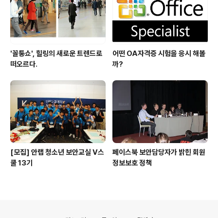
'꼴통쇼', 힐링의 새로운 트렌드로
어떤 OA자격증 시험을 응시 해볼
떠오르다.
까?
[모집] 안랩 청소년 보안교실 V스
페이스북 보안담당자가 밝힌 회원
쿨 13기
정보보호 정책
의안내