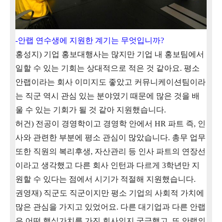
-
안랩 연수생에 지원한 계기는 무엇입니까
?
홍성지
)
기업 홍보대행사는 많지만 기업 내 홍보팀에서
일할 수 있는 기회는 상대적으로 적은 것 같아요
.
평소
안랩이라는 회사 이미지도 좋았고 커뮤니케이션팀이라
는 직군 역시 관심 있는 분야였기 때문에 많은 것을 배
울 수 있는 기회가 될 것 같아 지원했습니다
.
허건
)
전공이 경영학이고 경영학 안에서
HR
파트 즉
,
인
사와 관련한 부분에 평소 관심이 많았습니다
.
총무 업무
또한 직원의 복리후생
,
자산관리 등 인사 파트의 연장선
이라고 생각했고 다른 회사 인턴과 다르게
3
학년만 지
원할 수 있다는 점에서 시기가 적절해 지원했습니다
.
권영재
)
직군도 직군이지만 평소 기업의 사회적 가치에
많은 관심을 가지고 있었어요
.
다른 대기업과 다른 안랩
은 어떤 핵심가치를 가진 회사인지 궁금했고
,
또 안랩의