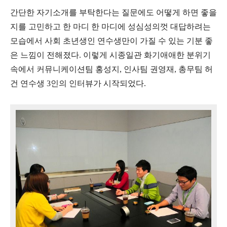
간단한 자기소개를 부탁한다는 질문에도 어떻게 하면 좋을
지를 고민하고 한 마디 한 마디에 성심성의껏 대답하려는
모습에서 사회 초년생인 연수생만이 가질 수 있는 기분 좋
은 느낌이 전해졌다
.
이렇게 시종일관 화기애애한 분위기
속에서 커뮤니케이션팀 홍성지
,
인사팀 권영재
,
총무팀 허
건 연수생
3
인의 인터뷰가 시작되었다
.