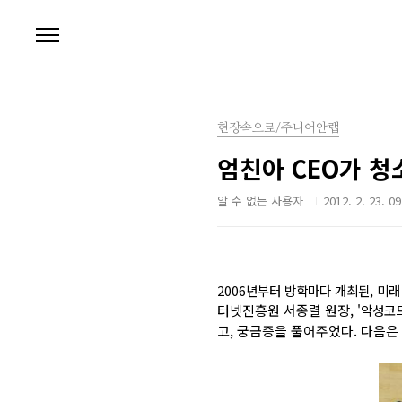
본문 바로가기
현장속으로/주니어안랩
엄친아 CEO가 청
알 수 없는 사용자
2012. 2. 23. 09
2006년부터 방학마다 개최된, 미
터넷진흥원
서종렬
원장,
'악성코
고,
궁금증을 풀어주었다. 다음은 